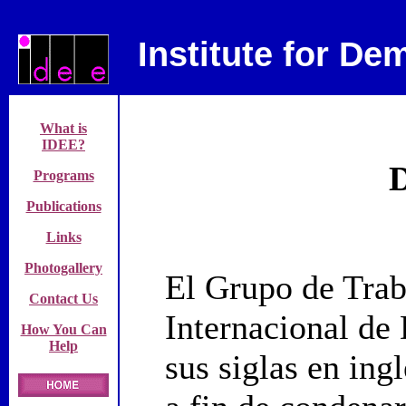
Institute for D
What is
IDEE?
Programs
Publications
Links
Photogallery
El Grupo de Trab
Contact Us
Internacional d
How You Can
Help
sus siglas en ing