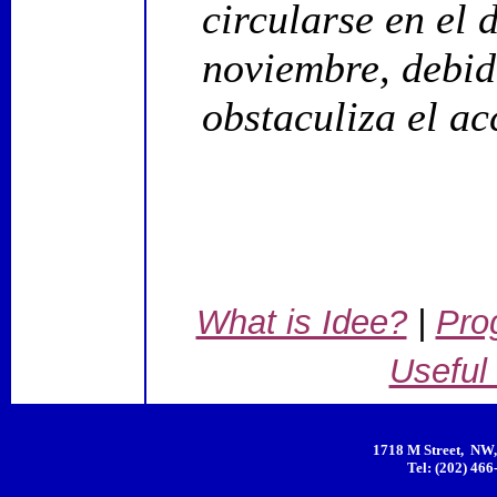
circularse en el 
noviembre, debido
obstaculiza el ac
What is Idee?
|
Pro
Useful
1718 M Street, NW,
Tel: (202) 466