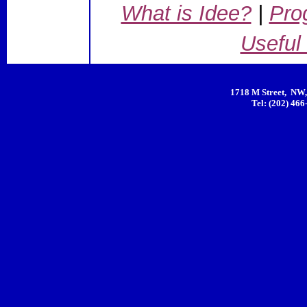
What is Idee?
|
Pro
Useful
1718 M Street, NW,
Tel: (202) 466