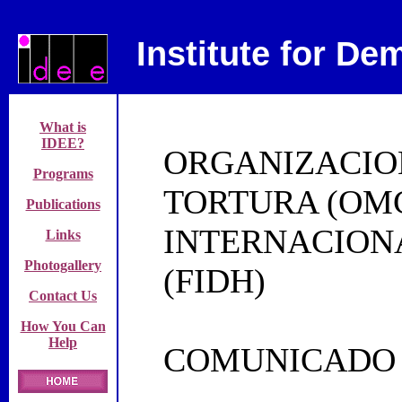
Institute for D
What is
IDEE?
ORGANIZACIO
Programs
TORTURA (OM
Publications
INTERNACION
Links
Photogallery
(FIDH)
Contact Us
How You Can
Help
COMUNICADO 