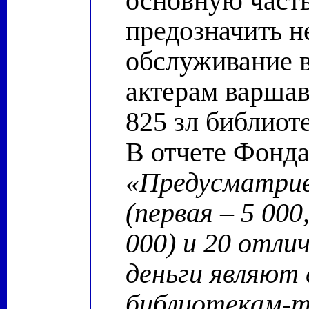
основную част
предозначить н
обслуживание в
актерам варшав
825 зл библиот
В отчете Фонда
«Предусматрив
(первая – 5 000
000) и 20 отли
деньги являют 
библиотекам-т