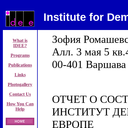
Institute for D
Зофия Ромашевс
What is
IDEE?
Алл. 3 мая 5 кв.
Programs
00-401 Варшава
Publications
Links
Photogallery
Contact Us
ОТЧЕТ О СОС
How You Can
ИНСТИТУТ ДЕ
Help
ЕВРОПЕ