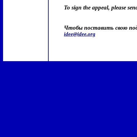
To sign the appeal, please se
Чтобы поставить свою под
idee@idee.org