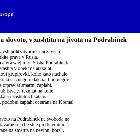
Europe
a slovoto, v zashtita na jivota na Podrabinek
ivsh politzatvornik i nezavisim
hkite prava v Rusia.
nica www.ej.ru ot Sasha Podrabinek
evrashta v obekt na ataka ot
ilovi grupirovki, koito kato nachalo
stata si s nego redakcia. Pod negov
 otpraviat smartni zaplahi.
ubiistva ,v rezultat na koito
kaja i zashtitnichkata na
, podobni zaplahi ot strana na Kremal
pravoto na Podrabinek na svoboda na
diavame se, che shte predotvratim
ane na smartta na nevinni hora".