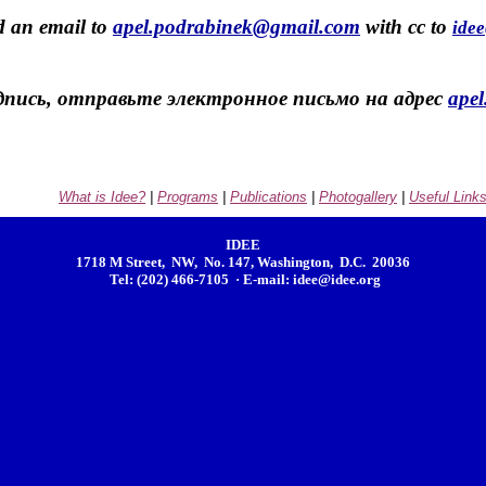
nd an email to
apel.podrabinek@gmail.com
with cc to
ide
пись, отправьте электронное письмо на адрес
ape
What is Idee?
|
Programs
|
Publications
|
Photogallery
|
Useful Link
IDEE
1718 M Street, NW, No. 147, Washington, D.C. 20036
Tel: (202) 466-7105 · E-mail:
idee@idee.org