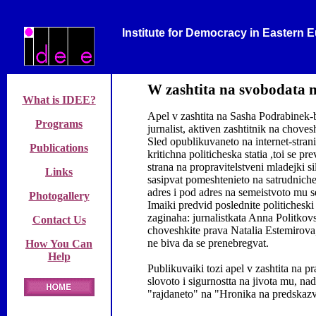
Institute for Democracy in Eastern 
W zashtita na svobodata n
What is IDEE?
Apel v zashtita na Sasha Podrabinek-b
Programs
jurnalist, aktiven zashtitnik na choves
Sled opublikuvaneto na internet-stra
Publications
kritichna politicheska statia ,toi se pr
strana na propravitelstveni mladejki s
Links
sasipvat pomeshtenieto na satrudniche
adres i pod adres na semeistvoto mu se
Photogallery
Imaiki predvid poslednite politicheski 
zaginaha: jurnalistkata Anna Politkovs
Contact Us
choveshkite prava Natalia Estemirova
ne biva da se prenebregvat.
How You Can
Help
Publikuvaiki tozi apel v zashtita na 
slovoto i sigurnostta na jivota mu, na
"rajdaneto" na "Hronika na predskazv