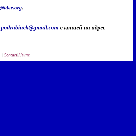
.
e@idee.org
l.podrabinek@gmail.com
с копией на адрес
Home
s
|
Contact
|