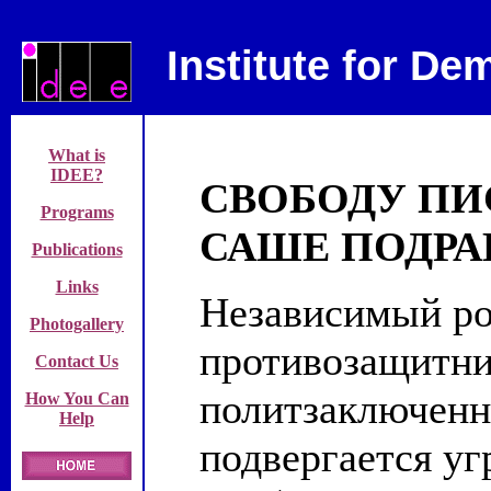
Institute for D
What is
IDEE?
СВОБОДУ ПИ
Programs
САШЕ ПОДРА
Publications
Links
Независимый ро
Photogallery
противозащитни
Contact Us
политзаключен
How You Can
Help
подвергается уг